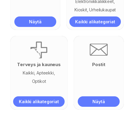
Elektroniikkaliikkeet
Kioskit
Urheilukaupat
Näytä
Kaikki alikategoriat
Terveys ja kauneus
Postit
Kaikki
Apteekki
Optikot
Kaikki alikategoriat
Näytä