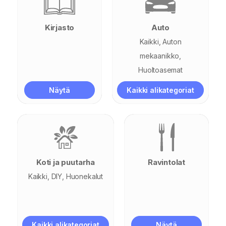
Kirjasto
Auto
Kaikki
Auton
mekaanikko
Huoltoasemat
Näytä
Kaikki alikategoriat
Koti ja puutarha
Ravintolat
Kaikki
DIY
Huonekalut
Kaikki alikategoriat
Näytä