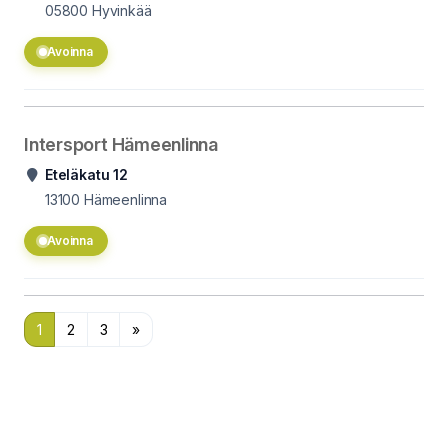
05800
Hyvinkää
Avoinna
Intersport Hämeenlinna
Eteläkatu 12
13100
Hämeenlinna
Avoinna
1
2
3
»