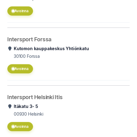
Avoinna
Intersport Forssa
Kutomon kauppakeskus Yhtiönkatu
30100
Forssa
Avoinna
Intersport Helsinki Itis
Itäkatu 3- 5
00930
Helsinki
Avoinna