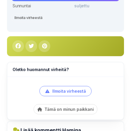
Sunnuntai
suljettu
Ilmoita virheestä
Oletko huomannut virheitä?
Ilmoita virheestä
Tämä on minun paikkani
Lisää kommentti Hamina