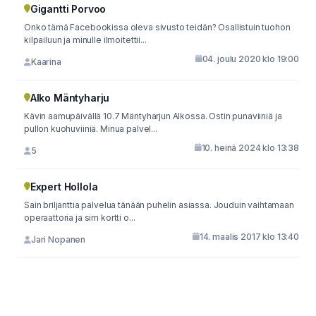
Gigantti Porvoo
Onko tämä Facebookissa oleva sivusto teidän? Osallistuin tuohon
kilpailuun ja minulle ilmoitettii...
04. joulu 2020 klo 19:00
Kaarina
Alko Mäntyharju
Kävin aamupäivällä 10.7 Mäntyharjun Alkossa. Ostin punaviiniä ja
pullon kuohuviiniä. Minua palvel...
10. heinä 2024 klo 13:38
5
Expert Hollola
Sain briljanttia palvelua tänään puhelin asiassa. Jouduin vaihtamaan
operaattoria ja sim kortti o...
14. maalis 2017 klo 13:40
Jari Nopanen