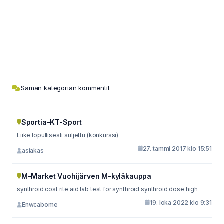
Saman kategorian kommentit
Sportia-KT-Sport
Liike lopullisesti suljettu (konkurssi)
27. tammi 2017 klo 15:51
asiakas
M-Market Vuohijärven M-kyläkauppa
synthroid cost rite aid lab test for synthroid synthroid dose high
19. loka 2022 klo 9:31
Enwcabome