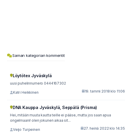
Saman kategorian kommentit
Löytötex Jyväskylä
uusi puhelinnumero 0444167302
19. tammi 2018 klo 11:06
Katri Heikkinen
DNA Kauppa Jyväskylä, Seppälä (Prisma)
Hei, mitään muuta kautta teille ei pääse, mutta jos saan apua
ongelmaani! olen jokunen aikaa sit...
27. heinä 2022 klo 14:35
Veijo Turpeinen