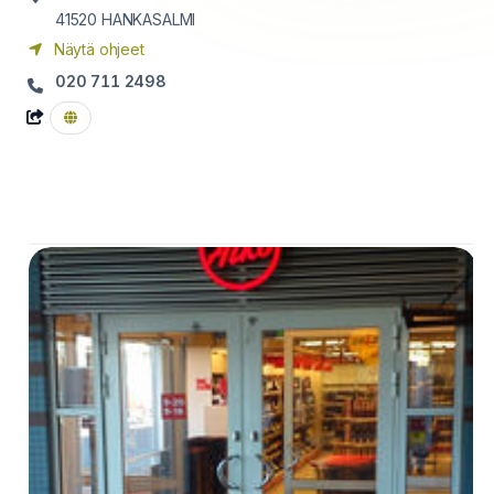
41520
HANKASALMI
Näytä ohjeet
020 711 2498