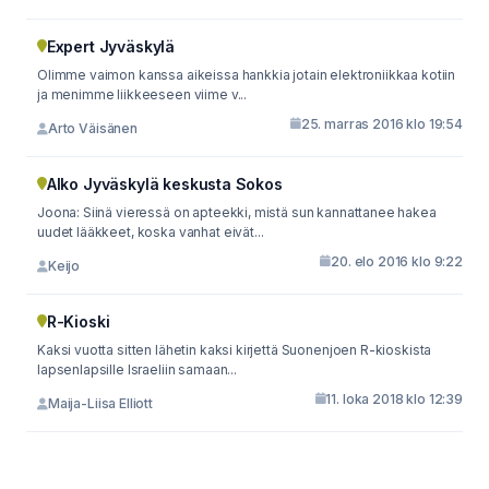
Expert Jyväskylä
Olimme vaimon kanssa aikeissa hankkia jotain elektroniikkaa kotiin
ja menimme liikkeeseen viime v...
25. marras 2016 klo 19:54
Arto Väisänen
Alko Jyväskylä keskusta Sokos
Joona: Siinä vieressä on apteekki, mistä sun kannattanee hakea
uudet lääkkeet, koska vanhat eivät...
20. elo 2016 klo 9:22
Keijo
R-Kioski
Kaksi vuotta sitten lähetin kaksi kirjettä Suonenjoen R-kioskista
lapsenlapsille Israeliin samaan...
11. loka 2018 klo 12:39
Maija-Liisa Elliott