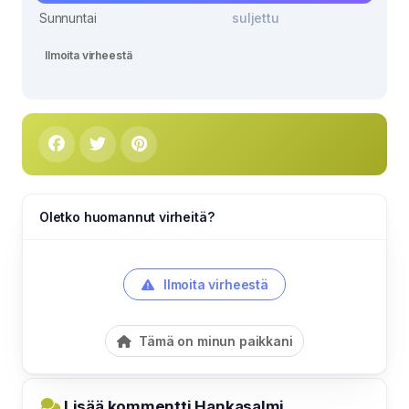
Sunnuntai
suljettu
Ilmoita virheestä
Oletko huomannut virheitä?
Ilmoita virheestä
Tämä on minun paikkani
Lisää kommentti Hankasalmi