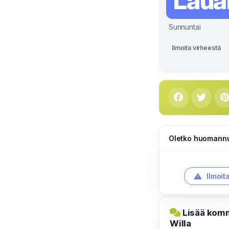
Laua
Sunnuntai
Ilmoita virheestä
Oletko huomannut
Ilmoit
Lisää komm
Willa