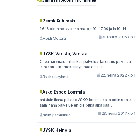
Saman kategorian kommentit
Pentik Riihimäki
1.6.16 olemme avoinna ma-pe 10- 17.30 ja la 10-14
31. touko 2016 klo 
Heidi Mettälä
JYSK Varisto, Vantaa
Olipa harvinaisen laiskaa palvelua, tai ei siis palvelua
lainkaan. Ulkoruokailuryhmää etsittiin, ...
22. heinä 2022 klo 
Ruokailuryhmä
Asko Espoo Lommila
antaisin ihana palaute ASKO lommialassa ostin sealta ja
sain ihana palvelue en ole pitkä aika saa...
23. heinä 2017 klo 
helle.parviainen
JYSK Heinola