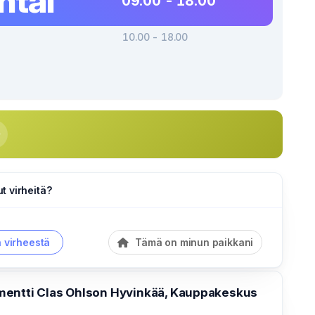
ntai
09.00 - 18.00
10.00 - 18.00
 virheitä?
a virheestä
Tämä on minun paikkani
entti Clas Ohlson Hyvinkää, Kauppakeskus