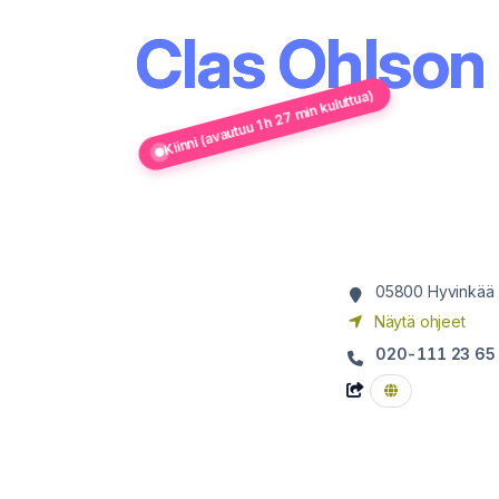
Clas Ohlson
Kiinni (avautuu 1 h 27 min kuluttua)
05800
Hyvinkää
Näytä ohjeet
020-111 23 65