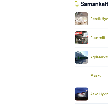
Samankalta
Pentik Hy
Puustelli
AgriMarke
Masku
Asko Hyvi