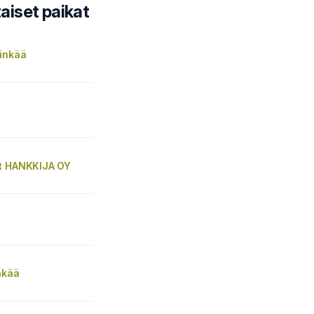
iset paikat
vinkää
t HANKKIJA OY
nkää