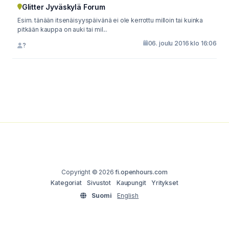
Glitter Jyväskylä Forum
Esim. tänään itsenäisyyspäivänä ei ole kerrottu milloin tai kuinka
pitkään kauppa on auki tai mil...
06. joulu 2016 klo 16:06
?
Copyright © 2026
fi.openhours.com
Kategoriat
Sivustot
Kaupungit
Yritykset
Suomi
English