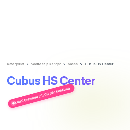
Kategoriat
Vaatteet ja kengät
Vaasa
Cubus HS Center
Cubus HS Center
Kiinni (avautuu 2 h 08 min kuluttua)