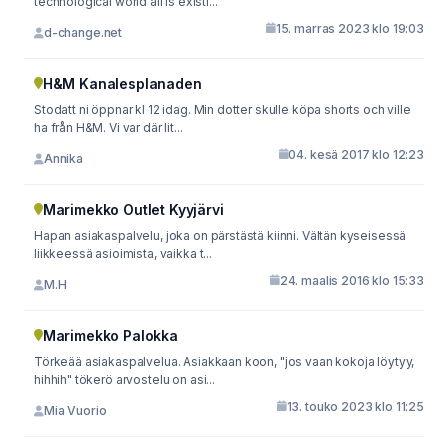
technological world all is existi...
15. marras 2023 klo 19:03
d-change.net
H&M Kanalesplanaden
Stodatt ni öppnar kl 12 idag. Min dotter skulle köpa shorts och ville
ha från H&M. Vi var där lit...
04. kesä 2017 klo 12:23
Annika
Marimekko Outlet Kyyjärvi
Hapan asiakaspalvelu, joka on pärstästä kiinni. Vältän kyseisessä
liikkeessä asioimista, vaikka t...
24. maalis 2016 klo 15:33
M.H
Marimekko Palokka
Törkeää asiakaspalvelua. Asiakkaan koon, "jos vaan kokoja löytyy,
hihhih" tökerö arvostelu on asi...
13. touko 2023 klo 11:25
Mia Vuorio