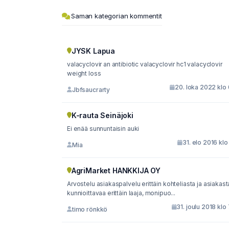
Saman kategorian kommentit
JYSK Lapua
valacyclovir an antibiotic valacyclovir hc1 valacyclovir
weight loss
20. loka 2022 klo
Jbfsaucrarty
K-rauta Seinäjoki
Ei enää sunnuntaisin auki
31. elo 2016 klo
Mia
AgriMarket HANKKIJA OY
Arvostelu asiakaspalvelu erittäin kohteliasta ja asiakasta
kunnioittavaa erittäin laaja, monipuo...
31. joulu 2018 klo
timo rönkkö