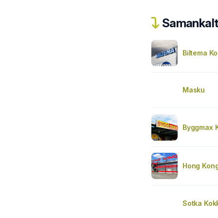
Samankalta
Biltema Ko
Masku
Byggmax K
Hong Kong
Sotka Kok