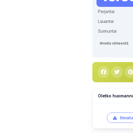
Perjantai
Lauantai
Sunnuntai
Ilmoita virheestä
Oletko huomannut
Ilmoit