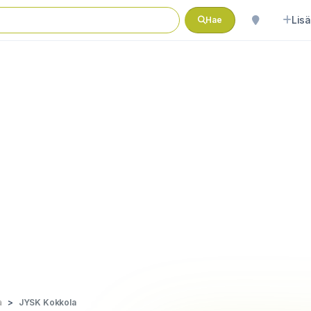
Lisä
Hae
a
JYSK Kokkola