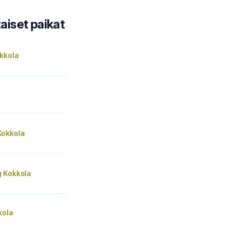
iset paikat
kkola
okkola
 Kokkola
kola