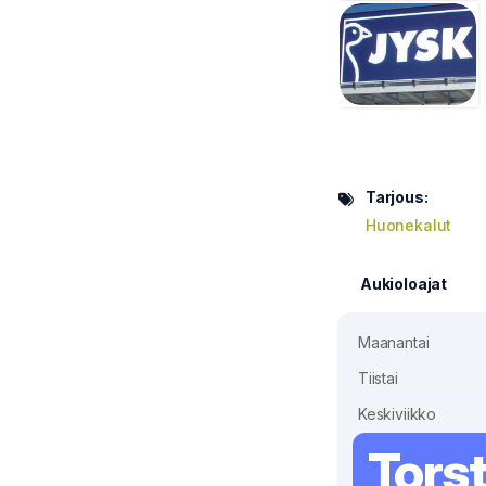
Tarjous:
Huonekalut
Aukioloajat
Maanantai
Tiistai
Keskiviikko
Torst