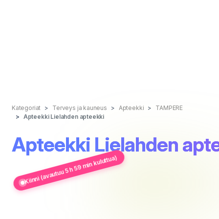
Kategoriat
Terveys ja kauneus
Apteekki
TAMPERE
Apteekki Lielahden apteekki
Apteekki Lielahden apt
Kiinni (avautuu 5 h 59 min kuluttua)