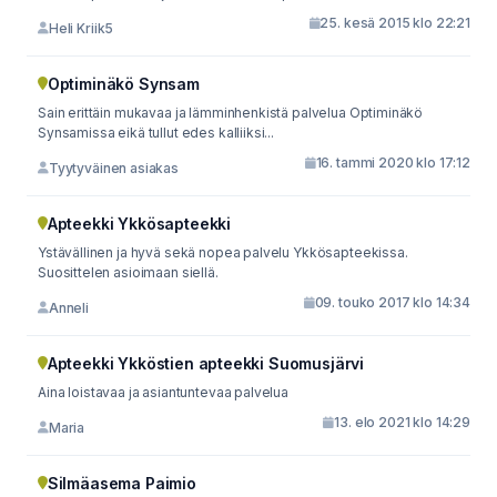
25. kesä 2015 klo 22:21
Heli Kriik5
Optiminäkö Synsam
Sain erittäin mukavaa ja lämminhenkistä palvelua Optiminäkö
Synsamissa eikä tullut edes kalliiksi...
16. tammi 2020 klo 17:12
Tyytyväinen asiakas
Apteekki Ykkösapteekki
Ystävällinen ja hyvä sekä nopea palvelu Ykkösapteekissa.
Suosittelen asioimaan siellä.
09. touko 2017 klo 14:34
Anneli
Apteekki Ykköstien apteekki Suomusjärvi
Aina loistavaa ja asiantuntevaa palvelua
13. elo 2021 klo 14:29
Maria
Silmäasema Paimio