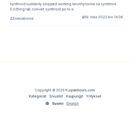
synthroid suddenly stopped working levothyroxine na synthroid
0.025mg tab convert synthroid po to iv
19. loka 2022 klo 14:06
Enwcabome
Copyright © 2026
fi.openhours.com
Kategoriat
Sivustot
Kaupungit
Yritykset
Suomi
English