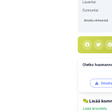
Lauantai
Sunnuntai
Ilmoita virheestä
Oletko huomannut
Ilmoit
Lisää komm
Lisää arvostelu