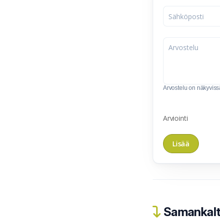
Arvostelu on näkyvissä 
Arviointi
Samankalta