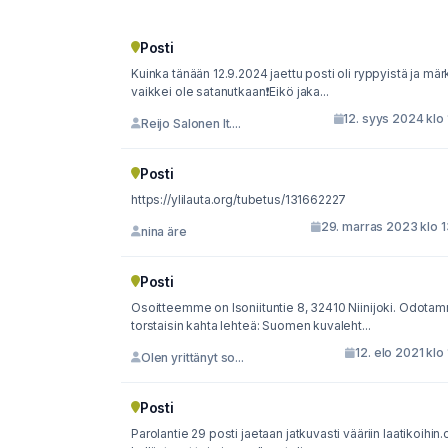
Posti
Kuinka tänään 12.9.2024 jaettu posti oli ryppyistä ja mär
vaikkei ole satanutkaan❗️Eikö jaka...
12. syys 2024 klo 
Reijo Salonen It....
Posti
https://ylilauta.org/tubetus/131662227
29. marras 2023 klo 1
nina äre
Posti
Osoitteemme on Isoniituntie 8, 32410 Niinijoki. Odota
torstaisin kahta lehteä: Suomen kuvaleht...
12. elo 2021 klo 
Olen yrittänyt so...
Posti
Parolantie 29 posti jaetaan jatkuvasti vääriin laatikoihin.