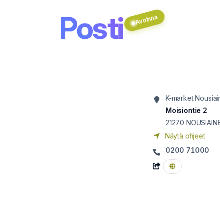
Posti
Avoinna
K-market Nousiai
Moisiontie 2
21270
NOUSIAIN
Näytä ohjeet
0200 71000