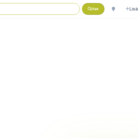
Lisä
Hae