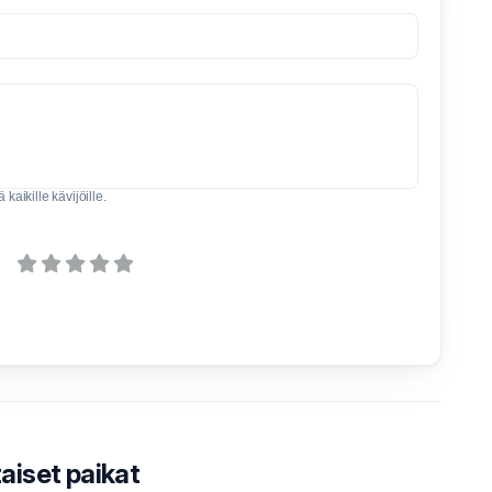
kaikille kävijöille.
iset paikat