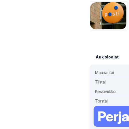
Aukioloajat
Maanantai
Tiistai
Keskiviikko
Torstai
Perja