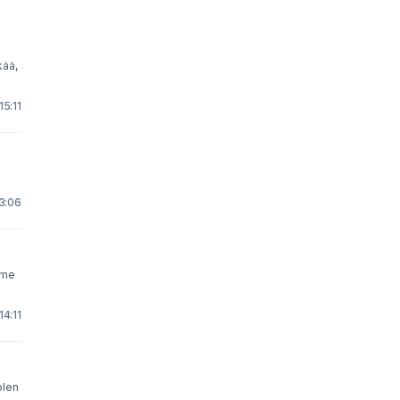
kää,
15:11
3:06
mme
14:11
olen