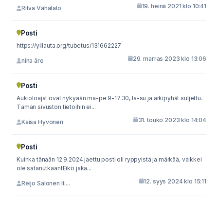
19. heinä 2021 klo 10:41
Ritva Vähätalo
Posti
https://ylilauta.org/tubetus/131662227
29. marras 2023 klo 13:06
nina äre
Posti
Aukioloajat ovat nykyään ma-pe 9-17.30, la-su ja arkipyhät suljettu.
Tämän sivuston tietoihin ei...
31. touko 2023 klo 14:04
Kaisa Hyvönen
Posti
Kuinka tänään 12.9.2024 jaettu posti oli ryppyistä ja märkää, vaikkei
ole satanutkaan❗️Eikö jaka...
12. syys 2024 klo 15:11
Reijo Salonen It....