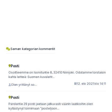
Saman kategorian kommentit
Posti
Osoitteemme on Isoniituntie 8, 32410 Niinijoki. Odotamme torstaisin
kahta lehteä: Suomen kuvaleht...
12. elo 2021 klo 14:11
Olen yrittänyt so...
Posti
Parolantie 29 posti jaetaan jatkuvasti vääriin laatikoihin.olen
kyllästynyt toimimaan "posteljoon...