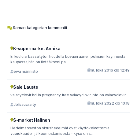
Saman kategorian kommentit
K-supermarket Annika
Ei kuuluisi kassa tytön huudella kovaan äänen poliisien käynneistä
kaupassa,hän on tietääkseni pa...
19. loka 2016 klo 12:49
ewa männistö
Sale Lauste
valacyclovir hcl in pregnancy free valacyclovir info on valacyclovir
18. loka 2022 klo 10:18
Jbfsaucrarty
S-market Halinen
Hedelmäosaston sitrushedelmät ovat käyttökelvottomia
vuorokauden jälkeen ostamisesta - kyse on s...