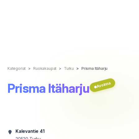
Kategoriat
Ruokakaupat
Turku
Prisma Itäharju
Avoinna
Prisma Itäharju
Kalevantie 41
20520
Turku