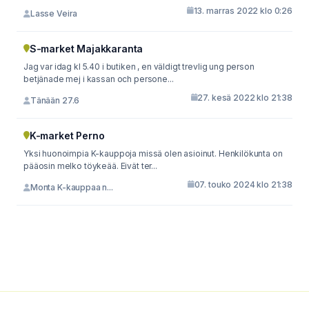
13. marras 2022 klo 0:26
Lasse Veira
S-market Majakkaranta
Jag var idag kl 5.40 i butiken , en väldigt trevlig ung person
betjänade mej i kassan och persone...
27. kesä 2022 klo 21:38
Tänään 27.6
K-market Perno
Yksi huonoimpia K-kauppoja missä olen asioinut. Henkilökunta on
pääosin melko töykeää. Eivät ter...
07. touko 2024 klo 21:38
Monta K-kauppaa n...