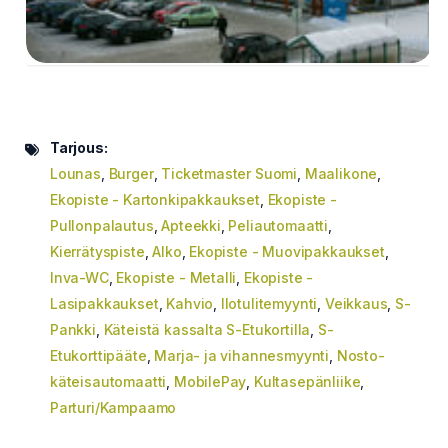
Tarjous:
Lounas
,
Burger
,
Ticketmaster Suomi
,
Maalikone
,
Ekopiste - Kartonkipakkaukset
,
Ekopiste -
Pullonpalautus
,
Apteekki
,
Peliautomaatti
,
Kierrätyspiste
,
Alko
,
Ekopiste - Muovipakkaukset
,
Inva-WC
,
Ekopiste - Metalli
,
Ekopiste -
Lasipakkaukset
,
Kahvio
,
Ilotulitemyynti
,
Veikkaus
,
S-
Pankki
,
Käteistä kassalta S-Etukortilla
,
S-
Etukorttipääte
,
Marja- ja vihannesmyynti
,
Nosto-
käteisautomaatti
,
MobilePay
,
Kultasepänliike
,
Parturi/Kampaamo