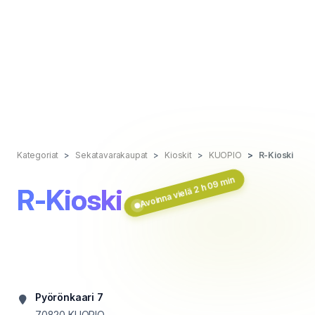
Kategoriat
Sekatavarakaupat
Kioskit
KUOPIO
R-Kioski
Avoinna vielä 2 h 09 min
R-Kioski
Pyörönkaari 7
70820
KUOPIO