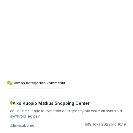
Saman kategorian kommentit
Alko Kuopio Matkus Shopping Center
could i be allergic to synthroid enlarged thyroid while on synthroid
synthroid leg pain
19. loka 2022 klo 16:19
Enwcabome