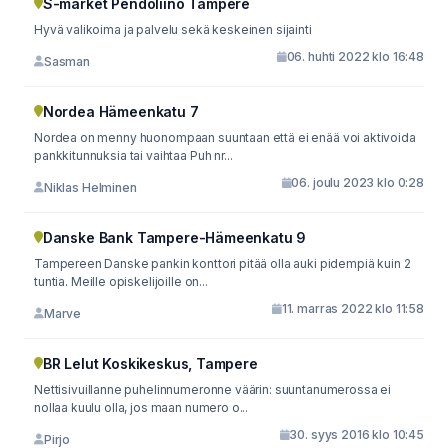
S-market Pendoliino Tampere
Hyvä valikoima ja palvelu sekä keskeinen sijainti
06. huhti 2022 klo 16:48
Sasman
Nordea Hämeenkatu 7
Nordea on menny huonompaan suuntaan että ei enää voi aktivoida
pankkitunnuksia tai vaihtaa Puh nr...
06. joulu 2023 klo 0:28
Niklas Helminen
Danske Bank Tampere-Hämeenkatu 9
Tampereen Danske pankin konttori pitää olla auki pidempiä kuin 2
tuntia. Meille opiskelijoille on...
11. marras 2022 klo 11:58
Marve
BR Lelut Koskikeskus, Tampere
Nettisivuillanne puhelinnumeronne väärin: suuntanumerossa ei
nollaa kuulu olla, jos maan numero o...
30. syys 2016 klo 10:45
Pirjo