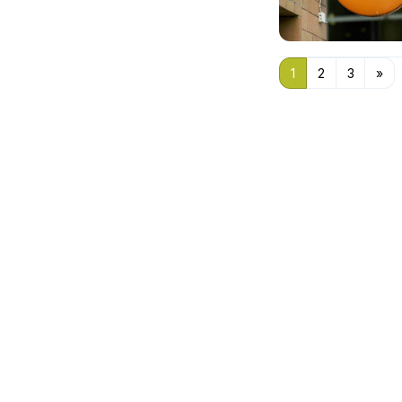
1
2
3
»