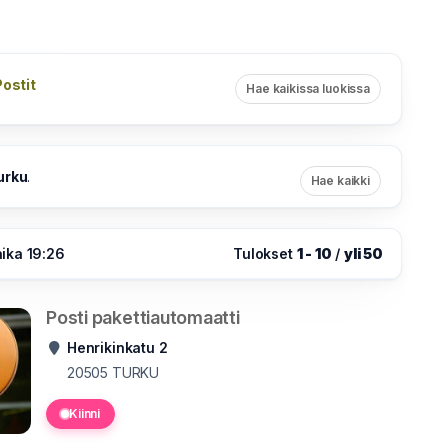
Postit
Hae kaikissa luokissa
urku
.
Hae kaikki
ika 19:26
Tulokset
1 - 10
/
yli 50
Posti pakettiautomaatti
Henrikinkatu 2
20505
TURKU
Kiinni