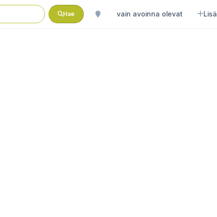
vain avoinna olevat
Lisä
Hae