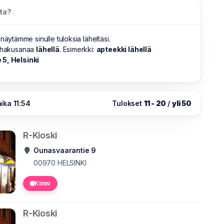
sta?
 näytämme sinulle tuloksia läheltäsi.
s hakusanaa
lähellä
. Esimerkki:
apteekki lähellä
5, Helsinki
ika 11:54
Tulokset
11 - 20
/
yli 50
R-Kioski
Ounasvaarantie 9
00970
HELSINKI
Kiinni
R-Kioski