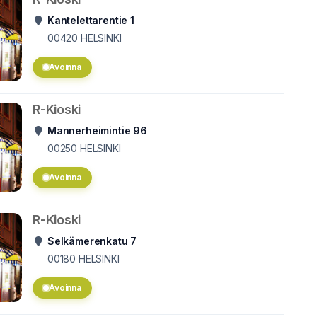
Kantelettarentie 1
00420
HELSINKI
Avoinna
R-Kioski
Mannerheimintie 96
00250
HELSINKI
Avoinna
R-Kioski
Selkämerenkatu 7
00180
HELSINKI
Avoinna