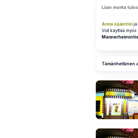
Liian monta tulo
Anna sijaintisi
ja
Voit käyttää myö
Mannerheimintie 
Tämänhetkinen a