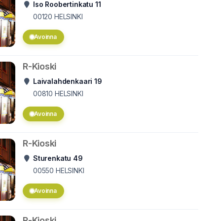
Iso Roobertinkatu 11
00120
HELSINKI
Avoinna
R-Kioski
Laivalahdenkaari 19
00810
HELSINKI
Avoinna
R-Kioski
Sturenkatu 49
00550
HELSINKI
Avoinna
R-Kioski