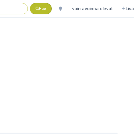
vain avoinna olevat
Lisä
Hae