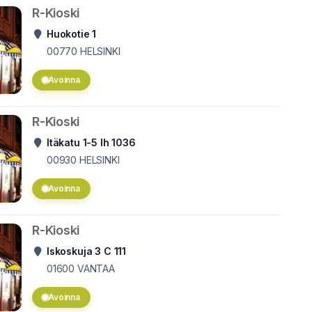
R-Kioski
Huokotie 1
00770
HELSINKI
Avoinna
R-Kioski
Itäkatu 1-5 lh 1036
00930
HELSINKI
Avoinna
R-Kioski
Iskoskuja 3 C 111
01600
VANTAA
Avoinna