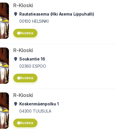
R-Kioski
Rautatieasema (Hki Asema Lippuhalli)
00100
HELSINKI
Avoinna
R-Kioski
Soukantie 16
02360
ESPOO
Avoinna
R-Kioski
Koskenmäenpolku 1
04300
TUUSULA
Avoinna