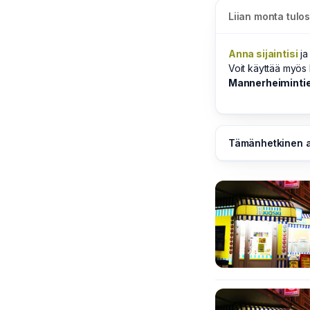
Liian monta tulo
Anna sijaintisi
ja
Voit käyttää myö
Mannerheimintie 
Tämänhetkinen a