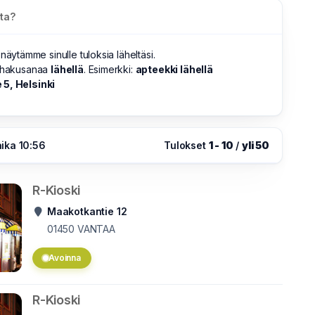
sta?
 näytämme sinulle tuloksia läheltäsi.
s hakusanaa
lähellä
. Esimerkki:
apteekki lähellä
5, Helsinki
ika 10:56
Tulokset
1 - 10
/
yli 50
R-Kioski
Maakotkantie 12
01450
VANTAA
Avoinna
R-Kioski