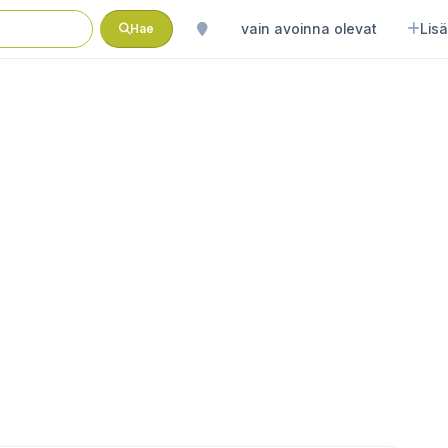
vain avoinna olevat
Lisä
Hae