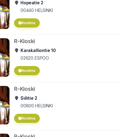
Hopeatie 2
00440
HELSINKI
Avoinna
R-Kioski
Karakalliontie 10
02620
ESPOO
Avoinna
R-Kioski
Siilitie 2
00800
HELSINKI
Avoinna
R-Kioski