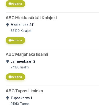
Avoinna
ABC Hiekkasärkät Kalajoki
Matkailutie 311
85100
Kalajoki
Avoinna
ABC Marjahaka Iisalmi
Lammenkaari 2
74130
Iisalmi
Avoinna
ABC Tupos Liminka
Tuposkorva 1
91910
Tupos