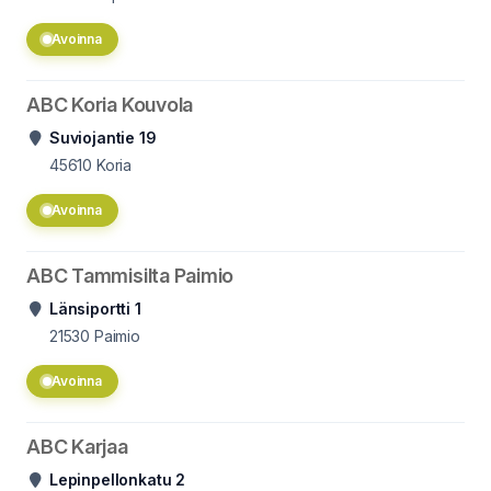
Avoinna
ABC Koria Kouvola
Suviojantie 19
45610
Koria
Avoinna
ABC Tammisilta Paimio
Länsiportti 1
21530
Paimio
Avoinna
ABC Karjaa
Lepinpellonkatu 2