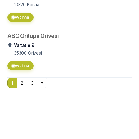
10320
Karjaa
Avoinna
ABC Oritupa Orivesi
Valtatie 9
35300
Orivesi
Avoinna
1
2
3
»