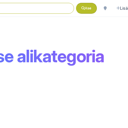
Lisä
Hae
se alikategoria