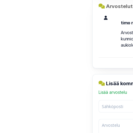
Arvostelut 
timo 
Arvost
kunnio
aukiol
Lisää komm
Lisää arvostelu