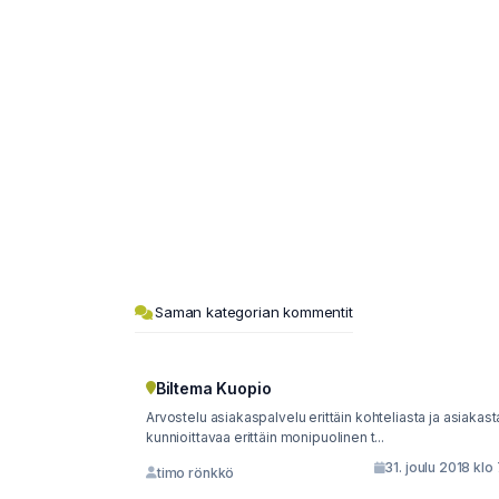
Saman kategorian kommentit
Biltema Kuopio
Arvostelu asiakaspalvelu erittäin kohteliasta ja asiakasta
kunnioittavaa erittäin monipuolinen t...
31. joulu 2018 klo
timo rönkkö