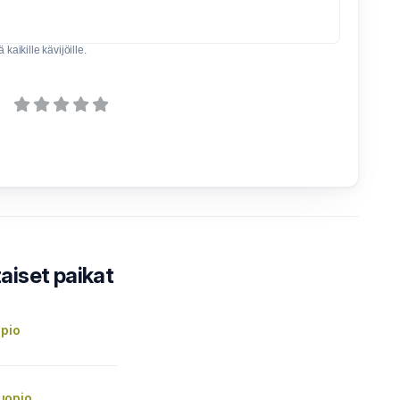
kaikille kävijöille.
iset paikat
opio
uopio