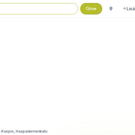
Lisä
Hae
n Kuopio, Haapaniemenkatu