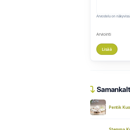
Arvostelu on näkyvissä 
Arviointi
Samankalta
Pentik Ku
Stemma K