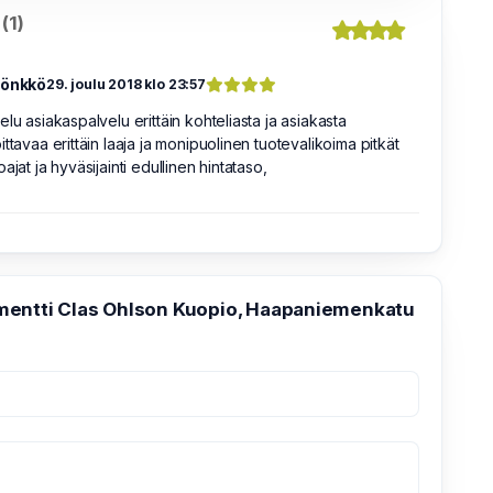
(1)
rönkkö
29. joulu 2018 klo 23:57
elu asiakaspalvelu erittäin kohteliasta ja asiakasta
ittavaa erittäin laaja ja monipuolinen tuotevalikoima pitkät
oajat ja hyväsijainti edullinen hintataso,
entti Clas Ohlson Kuopio, Haapaniemenkatu