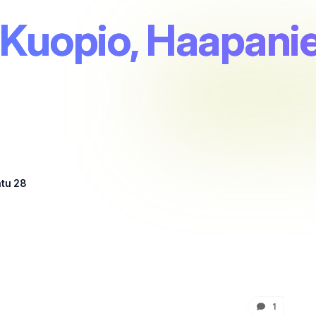
 Kuopio, Haapan
tu 28
1