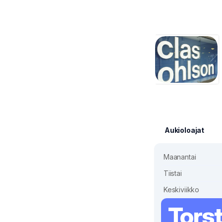
Aukioloajat
Maanantai
Tiistai
Keskiviikko
Torst