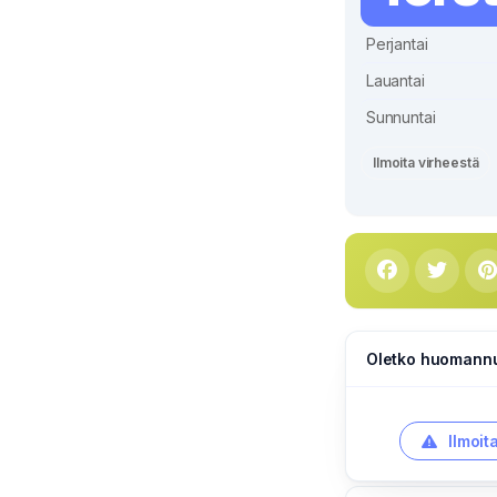
Perjantai
Lauantai
Sunnuntai
Ilmoita virheestä
Oletko huomannut
Ilmoit