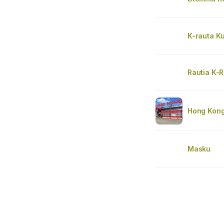
K-rauta K
Rautia K-
Hong Kong
Masku