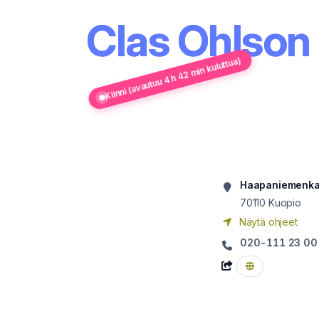
Clas Ohlson
Kiinni (avautuu 4 h 42 min kuluttua)
Haapaniemenka
70110
Kuopio
Näytä ohjeet
020-111 23 00