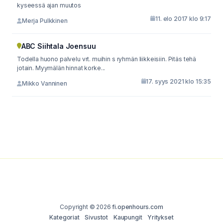
kyseessä ajan muutos
11. elo 2017 klo 9:17
Merja Pulkkinen
ABC Siihtala Joensuu
Todella huono palvelu vrt. muihin s ryhmän liikkeisiin. Pitäs tehä
jotain. Myymälän hinnat korke...
17. syys 2021 klo 15:35
Mikko Vanninen
Copyright © 2026
fi.openhours.com
Kategoriat
Sivustot
Kaupungit
Yritykset