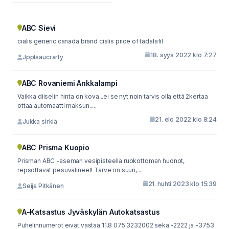
ABC Sievi
cialis generic canada brand cialis price of tadalafil
18. syys 2022 klo 7:27
Jpplsaucrarty
ABC Rovaniemi Ankkalampi
Vaikka diiselin hinta on kova...ei se nyt noin tarvis olla että 2kertaa
ottaa automaatti maksun.....
21. elo 2022 klo 8:24
Jukka sirkiä
ABC Prisma Kuopio
Prisman ABC -aseman vesipisteellä ruokottoman huonot,
repsottavat pesuvälineet! Tarve on suuri, ...
21. huhti 2023 klo 15:39
Seija Pitkänen
A-Katsastus Jyväskylän Autokatsastus
Puhelinnumerot eivät vastaa 11.8 075 3232002 sekä -2222 ja -3753