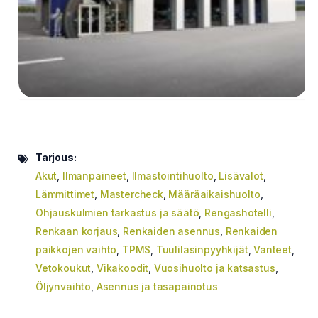
Tarjous:
Akut
,
Ilmanpaineet
,
Ilmastointihuolto
,
Lisävalot
,
Lämmittimet
,
Mastercheck
,
Määräaikaishuolto
,
Ohjauskulmien tarkastus ja säätö
,
Rengashotelli
,
Renkaan korjaus
,
Renkaiden asennus
,
Renkaiden
paikkojen vaihto
,
TPMS
,
Tuulilasinpyyhkijät
,
Vanteet
,
Vetokoukut
,
Vikakoodit
,
Vuosihuolto ja katsastus
,
Öljynvaihto
,
Asennus ja tasapainotus