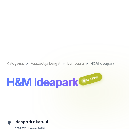
Kategoriat
Vaatteet ja kengät
Lempäälä
H&M Ideapark
Avoinna
H&M Ideapark
Ideaparkinkatu 4
37570
Lempäälä