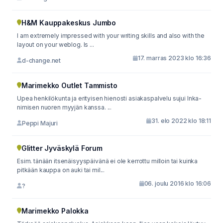
H&M Kauppakeskus Jumbo
I am extremely impressed with your writing skills and also with the
layout on your weblog. Is ...
17. marras 2023 klo 16:36
d-change.net
Marimekko Outlet Tammisto
Upea henkilökunta ja erityisen hienosti asiakaspalvelu sujui Inka-
nimisen nuoren myyjän kanssa. ...
31. elo 2022 klo 18:11
Peppi Majuri
Glitter Jyväskylä Forum
Esim. tänään itsenäisyyspäivänä ei ole kerrottu milloin tai kuinka
pitkään kauppa on auki tai mil...
06. joulu 2016 klo 16:06
?
Marimekko Palokka