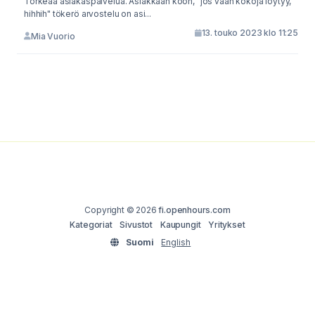
Törkeää asiakaspalvelua. Asiakkaan koon, "jos vaan kokoja löytyy,
hihhih" tökerö arvostelu on asi...
13. touko 2023 klo 11:25
Mia Vuorio
Copyright © 2026
fi.openhours.com
Kategoriat
Sivustot
Kaupungit
Yritykset
Suomi
English