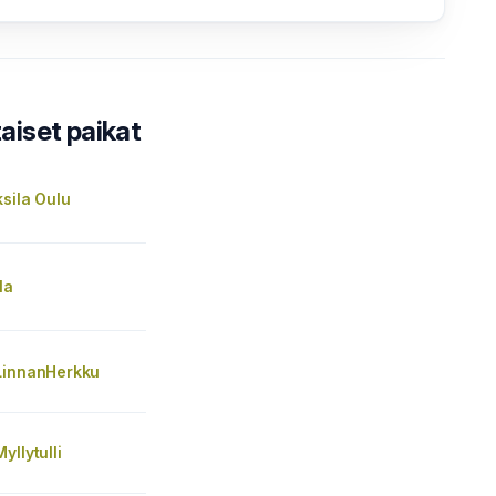
iset paikat
sila Oulu
la
LinnanHerkku
yllytulli