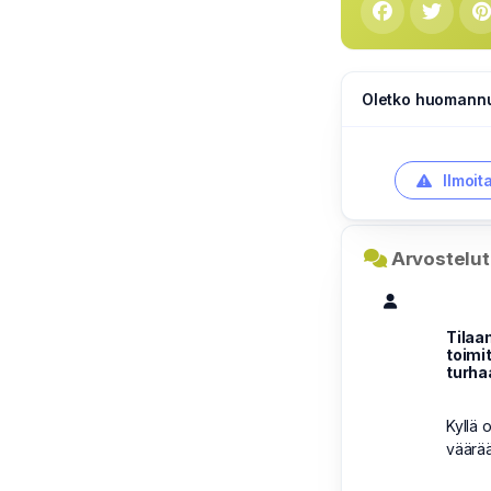
Oletko huomannut
Ilmoit
Arvostelut 
Tilaa
toimi
turha
Kyllä 
väärää