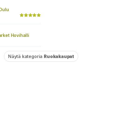
 Oulu
ket Hovihalli
Näytä kategoria
Ruokakaupat