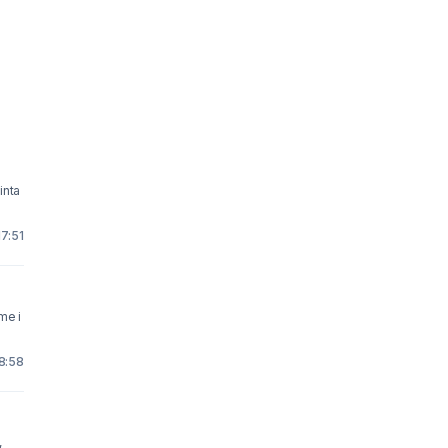
inta
17:51
me i
8:58
,