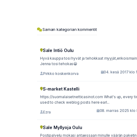
Saman kategorian kommentit
Sale Intiö Oulu
Hyvä kauppa tosi hyvät ja tehokkaat myyjät,erikoismain
Jenna tosi tehokas😀
04. kesä 2017 klo 
Pirkko koskenkorva
S-market Kastelli
https://suomalaisetnetticasinot.com What's up, every ti
used to check weblog posts here earl...
08. marras 2025 klo 
Ezra
Sale Myllyoja Oulu
Postipalvelu mokasi antaessaan minulle väärän paketin