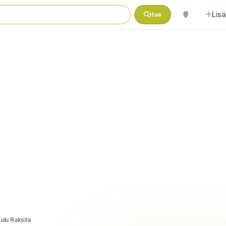
Lisä
Hae
ulu Raksila