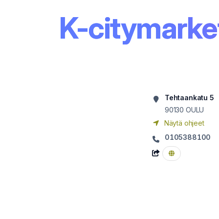
K-citymarket
Tehtaankatu 5
90130
OULU
Näytä ohjeet
0105388100