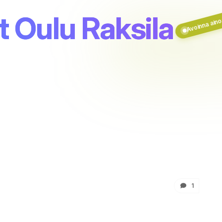
Avoinna aino
 Oulu Raksila
1