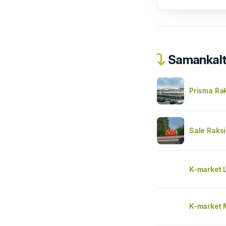
Samankalta
Prisma Rak
Sale Raksi
K-market 
K-market M