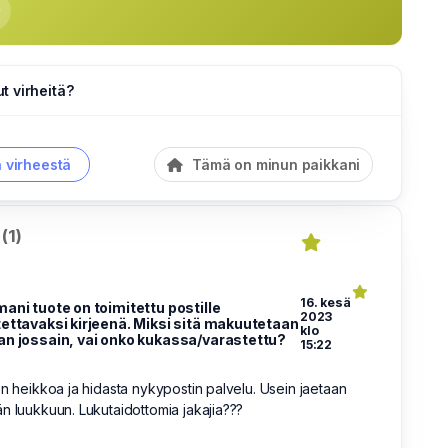
 virheitä?
a virheestä
Tämä on minun paikkani
(1)
16. kesä
mani tuote on toimitettu postille
2023
tettavaksi kirjeenä. Miksi sitä makuutetaan
klo
an jossain, vai onko kukassa/varastettu?
15:22
on heikkoa ja hidasta nykypostin palvelu. Usein jaetaan
n luukkuun. Lukutaidottomia jakajia???