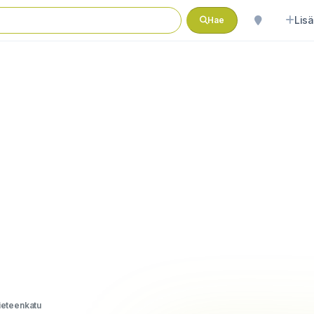
Lisä
Hae
ieteenkatu