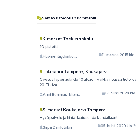
Saman kategorian kommentit
K-market Teekkarinkatu
1O pistettä
11. marras 2015 klo
Huomenta,olisiko ...
Tokmanni Tampere, Kaukajärvi
Ovessa lappu auki klo 10 alkaen, vaikka netissä tieto kl
20. Ei kiva !
13. huhti 2020 klo
Armi Ronimus-Niem...
S-market Kaukajärvi Tampere
Hyvä palvelu ja hinta-laatusuhde kohdallaan!
05. huhti 2020 klo 
Sirpa Danilotskin