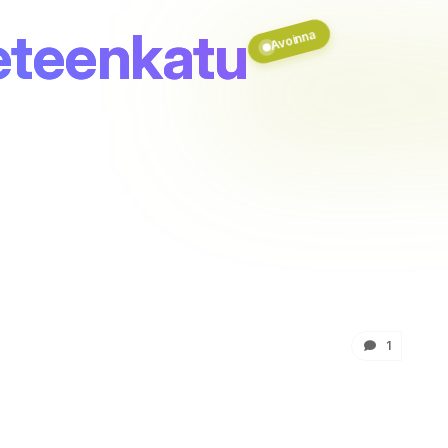
eteenkatu
Avoinna
1