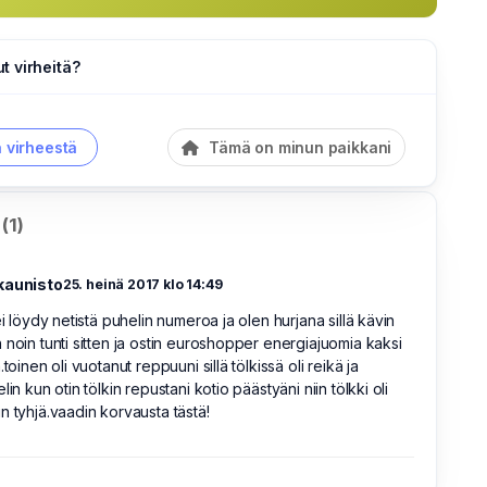
 virheitä?
a virheestä
Tämä on minun paikkani
(1)
kaunisto
25. heinä 2017 klo 14:49
 ei löydy netistä puhelin numeroa ja olen hurjana sillä kävin
 noin tunti sitten ja ostin euroshopper energiajuomia kaksi
.toinen oli vuotanut reppuuni sillä tölkissä oli reikä ja
lin kun otin tölkin repustani kotio päästyäni niin tölkki oli
n tyhjä.vaadin korvausta tästä!