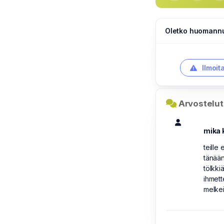
Oletko huomannut
Ilmoit
Arvostelut 
mika 
teille
tänään
tölkkiä
ihmette
melkei