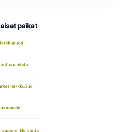
iset paikat
Herkkupuoti
Lindforsinkatu
rket HerkkuDuo
Lukonmäki
Tampere, Hervanta