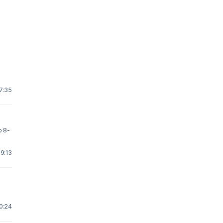
 7:35
o 8-
 9:13
20:24