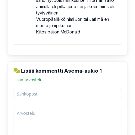
sano nyt pois hän kuunteli mitä hän sano
aamulla oli pitkä jono senjalkeen mies oli
tyytyväinen
Vuoropäällikkö nimi Jori tai Jari mä en
muista jompikumpi
Kiitos paljon McDonald
Lisää kommentti Asema-aukio 1
Lisää arvostelu