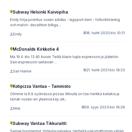
Subway Helsinki Kaivopiha
Emily tröja juventus vuxen adidas - lagsport dam - fotbollsträning
och match- decathlon billiga...
16. huhti 2020 klo 10:31
Emily
McDonalds Kirkkotie 4
Ma 19.4. klo 13.40 Asioin Teillä tilasin tupla espresson ja jäätelön.
Sain espressoni sellaisen ...
21. huhti 2021 klo 18:33
Sari Halme
Kotipizza Vantaa - Tammisto
Olimme la 9.9 syömässä pizzaa. Minulla on tosi herkkä keliakia ja
tämän vuoksi en yleensä käy ulk...
09. syys 2023 klo 16:28
Nina
Subway Vantaa Tikkuraitti
Samaa huomannut. Hidasta palvelua, täytteitä uskomattoman vähän.