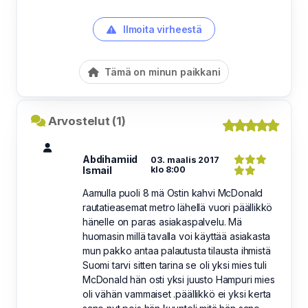
Ilmoita virheestä
Tämä on minun paikkani
Arvostelut (1)
Abdihamiid
03. maalis 2017
Ismail
klo 8:00
Aamulla puoli 8 mä Ostin kahvi McDonald
rautatieasemat metro lähellä vuori päällikkö
hänelle on paras asiakaspalvelu. Mä
huomasin millä tavalla voi käyttää asiakasta
mun pakko antaa palautusta tilausta ihmistä
Suomi tarvi sitten tarina se oli yksi mies tuli
McDonald hän osti yksi juusto Hampuri mies
oli vähän vammaiset .päällikkö ei yksi kerta