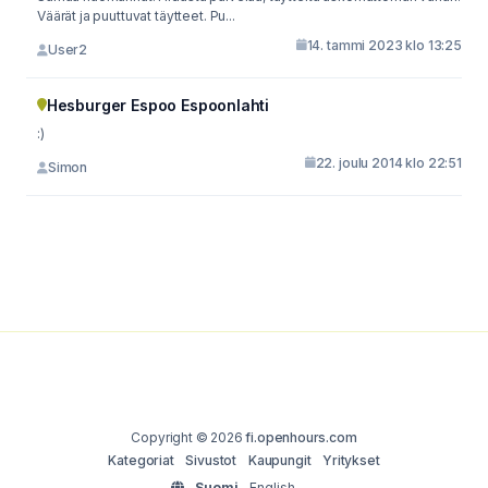
Väärät ja puuttuvat täytteet. Pu...
14. tammi 2023 klo 13:25
User2
Hesburger Espoo Espoonlahti
:)
22. joulu 2014 klo 22:51
Simon
Copyright © 2026
fi.openhours.com
Kategoriat
Sivustot
Kaupungit
Yritykset
Suomi
English