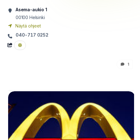
Asema-aukio 1
00100
Helsinki
Näytä ohjeet
040-717 0252
1