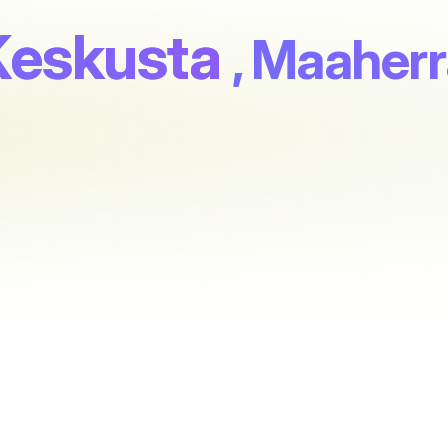
Keskusta
, Maaherr