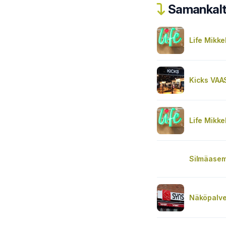
Samankalta
Life Mikkel
Kicks VAA
Life Mikkel
Silmäasema
Näköpalve