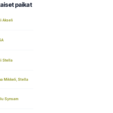
iset paikat
i Akseli
SA
i Stella
 Mikkeli, Stella
lu Synsam