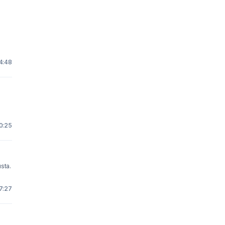
14:48
10:25
sta.
17:27