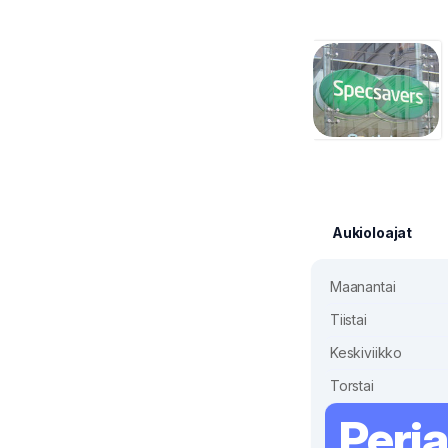
Aukioloajat
Maanantai
Tiistai
Keskiviikko
Torstai
Perja