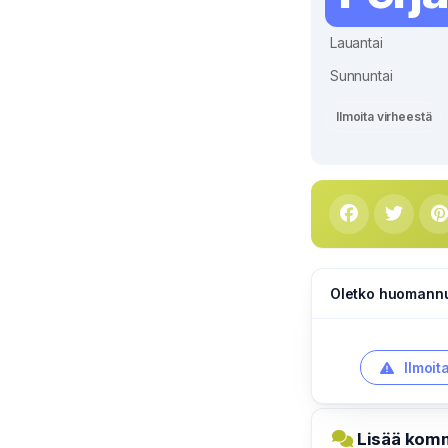
Lauantai
Sunnuntai
Ilmoita virheestä
Oletko huomannut
Ilmoit
Lisää komm