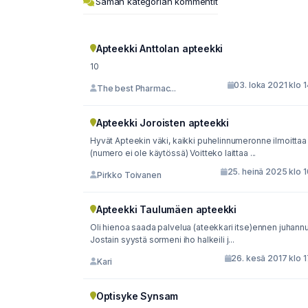
Saman kategorian kommentit
Apteekki Anttolan apteekki
10
03. loka 2021 klo 
The best Pharmac...
Apteekki Joroisten apteekki
Hyvät Apteekin väki, kaikki puhelinnumeronne ilmoittaa
(numero ei ole käytössä) Voitteko laittaa ...
25. heinä 2025 klo 
Pirkko Toivanen
Apteekki Taulumäen apteekki
Oli hienoa saada palvelua (ateekkari itse)ennen juhannu
Jostain syystä sormeni iho halkeili j...
26. kesä 2017 klo 
Kari
Optisyke Synsam