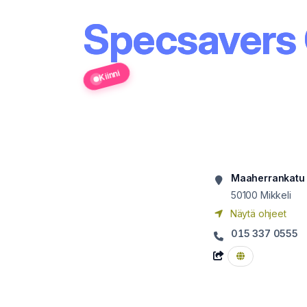
Specsavers 
Kiinni
Maaherrankatu 
50100
Mikkeli
Näytä ohjeet
015 337 0555