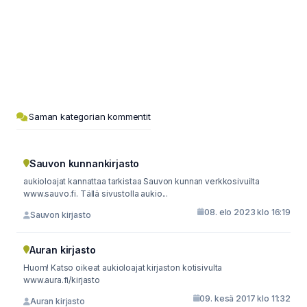
Saman kategorian kommentit
Sauvon kunnankirjasto
aukioloajat kannattaa tarkistaa Sauvon kunnan verkkosivuilta
www.sauvo.fi. Tällä sivustolla aukio...
08. elo 2023 klo 16:19
Sauvon kirjasto
Auran kirjasto
Huom! Katso oikeat aukioloajat kirjaston kotisivulta
www.aura.fi/kirjasto
09. kesä 2017 klo 11:32
Auran kirjasto