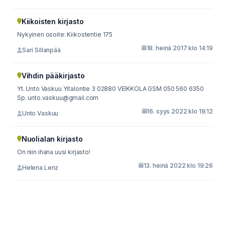
Kiikoisten kirjasto
Nykyinen osoite: Kiikostentie 175
18. heinä 2017 klo 14:19
Sari Sillanpää
Vihdin pääkirjasto
Yt. Unto Vaskuu Yitalontie 3 02880 VEIKKOLA GSM 050 560 6350
Sp.
unto.vaskuu@gmail.com
16. syys 2022 klo 19:12
Unto Vaskuu
Nuolialan kirjasto
On niin ihana uusi kirjasto!
13. heinä 2022 klo 19:26
Helena Lenz