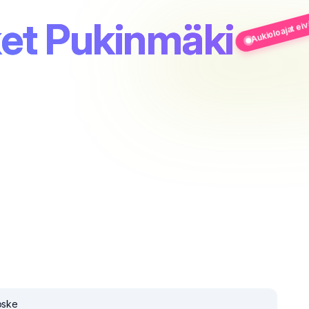
Aukioloajat ei
et Pukinmäki
koske