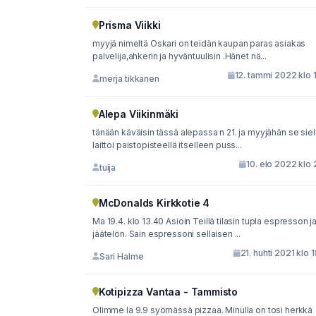
Prisma Viikki
myyjä nimeltä Oskari on teidän kaupan paras asiakas
palvelija,ahkerin ja hyväntuulisin .Hänet nä...
12. tammi 2022 klo 
merja tikkanen
Alepa Viikinmäki
tänään käväisin tässä alepassa n 21. ja myyjähän se siel
laittoi paistopisteellä itselleen puss...
10. elo 2022 klo 
tuija
McDonalds Kirkkotie 4
Ma 19.4. klo 13.40 Asioin Teillä tilasin tupla espresson j
jäätelön. Sain espressoni sellaisen ...
21. huhti 2021 klo 
Sari Halme
Kotipizza Vantaa - Tammisto
Olimme la 9.9 syömässä pizzaa. Minulla on tosi herkkä