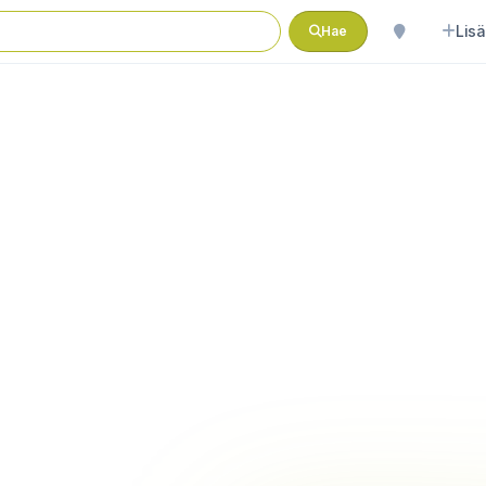
Lisä
Hae