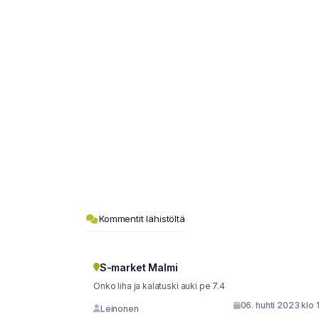
Kommentit lähistöltä
S-market Malmi
Onko liha ja kalatuski auki pe 7.4
06. huhti 2023 klo 
Leinonen