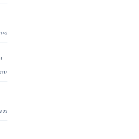
11:42
lä
21:17
a
18:33