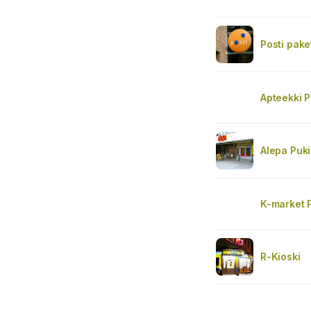
Posti pake
Apteekki 
Alepa Puk
K-market 
R-Kioski