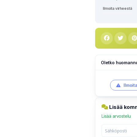
Ilmoita virheestä
Oletko huomannut
Ilmoit
Lisää komm
Lisää arvostelu