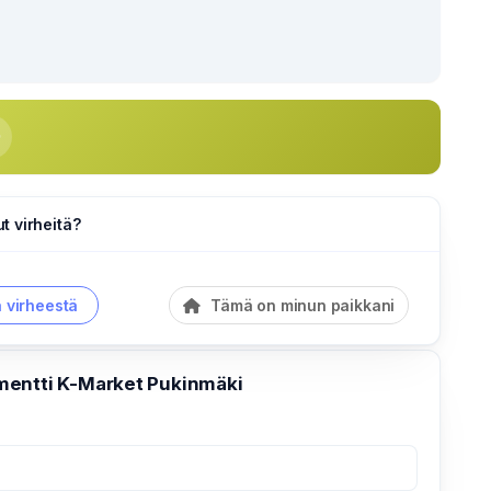
 virheitä?
a virheestä
Tämä on minun paikkani
entti K-Market Pukinmäki