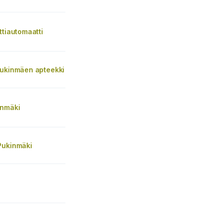
ttiautomaatti
Pukinmäen apteekki
inmäki
Pukinmäki