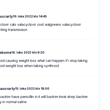
ucrarty
19. loka 2022 klo 14:45
clovir cats valacyclovir cost walgreens valacyclovir
ting transmission
abome
18. loka 2022 klo 9:20
oid causing weight loss what can happen if i stop taking
oid weight loss when taking synthroid
aucrarty
15. loka 2022 klo 18:00
actrim have penicillin in it will bactrim treat strep bactrim
ty in normal saline