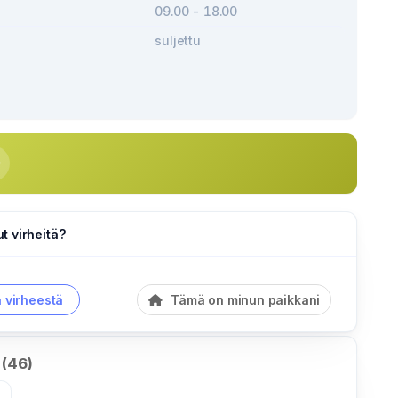
09.00 - 18.00
suljettu
 virheitä?
a virheestä
Tämä on minun paikkani
 (46)
»