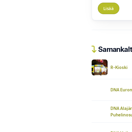
Samankalta
R-Kioski
DNA Euroni
DNA Alajä
Puhelinos