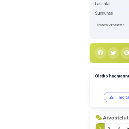
Lauantai
Sunnuntai
Ilmoita virheestä
Oletko huomannut
Ilmoit
Arvostelut
1
2
3