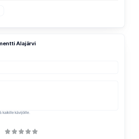
»
entti Alajärvi
kaikille kävijöille.