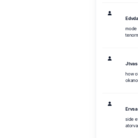
Edvd
mode o
tenorm
Jtvas
how ol
okano
Ervs
side e
atorvas