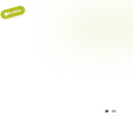
i
Avoinna
46