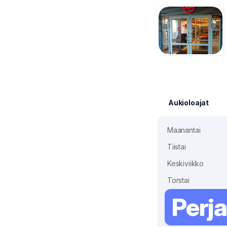
Aukioloajat
Maanantai
Tiistai
Keskiviikko
Torstai
Perja