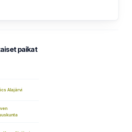
iset paikat
cs Alajärvi
rven
uuskunta