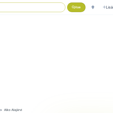
Lisä
Hae
Alko Alajärvi