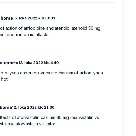
abome
15. loka 2022 klo 10:01
f action of amlodipine and atenolol atenolol 50 mg
in tenormin panic attacks
aucrarty
13. loka 2022 klo 4:40
d is lyrica anderson lyrica mechanism of action lyrica
 hot
abome
12. loka 2022 klo 21:36
ffects of atorvastatin calcium 40 mg rosuvastatin vs
tatin ic atorvastatin vs lipitor