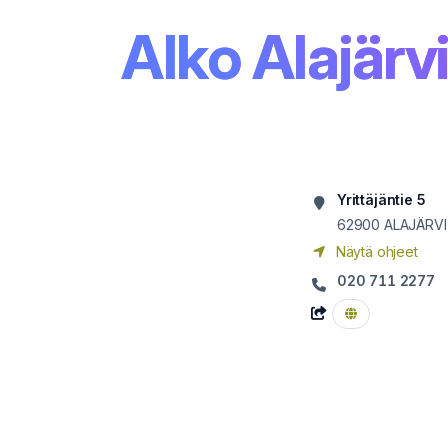
Alko Alajärv
Yrittäjäntie 5
62900
ALAJÄRVI
Näytä ohjeet
020 711 2277