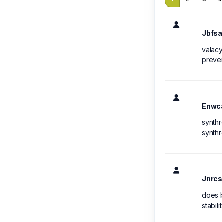
Jbfsa
valacy
preven
Enwc
synthr
synthr
Jnrcs
does b
stabili