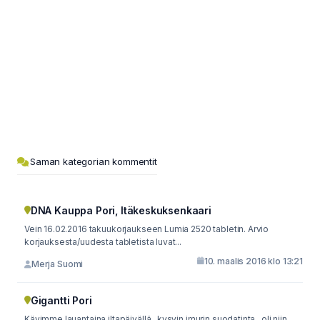
Saman kategorian kommentit
DNA Kauppa Pori, Itäkeskuksenkaari
Vein 16.02.2016 takuukorjaukseen Lumia 2520 tabletin. Arvio
korjauksesta/uudesta tabletista luvat...
10. maalis 2016 klo 13:21
Merja Suomi
Gigantti Pori
Kävimme lauantaina iltapäivällä.. kysyin imurin suodatinta.. oli niin