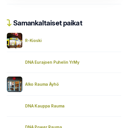
Samankaltaiset paikat
R-Kioski
DNA Eurajoen Puhelin YrMy
Alko Rauma Äyhö
DNA Kauppa Rauma
DNA Power Rauma