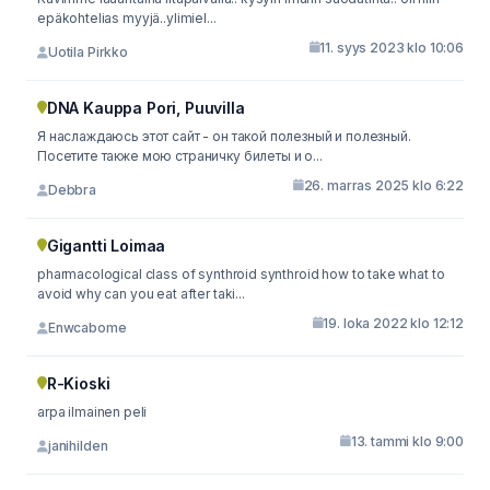
epäkohtelias myyjä..ylimiel...
11. syys 2023 klo 10:06
Uotila Pirkko
DNA Kauppa Pori, Puuvilla
Я наслаждаюсь этот сайт - он такой полезный и полезный.
Посетите также мою страничку билеты и о...
26. marras 2025 klo 6:22
Debbra
Gigantti Loimaa
pharmacological class of synthroid synthroid how to take what to
avoid why can you eat after taki...
19. loka 2022 klo 12:12
Enwcabome
R-Kioski
arpa ilmainen peli
13. tammi klo 9:00
janihilden