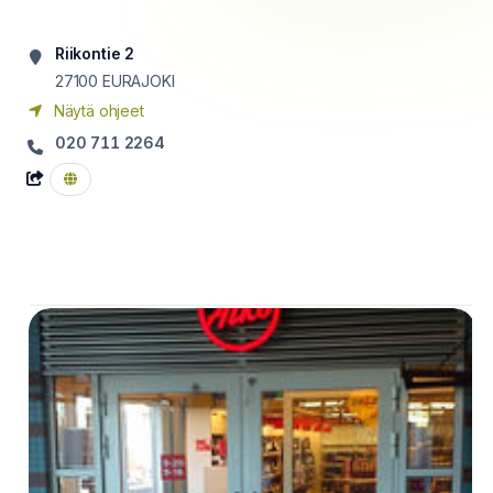
Riikontie 2
27100
EURAJOKI
Näytä ohjeet
020 711 2264