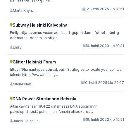
Be Essential. Hiring One...
12. kesä 2025 klo 18:51
MartinRhync
Subway Helsinki Kaivopiha
Emily tröja juventus vuxen adidas - lagsport dam - fotbollsträning
och match- decathlon billiga...
16. huhti 2020 klo 10:31
Emily
Glitter Helsinki Forum
https://9humantypes.com/about - Strategies to locate your spiritual
talents https://www.fantasy...
10. huhti 2025 klo 22:07
MiguelNab
DNA Power Stockmann Helsinki
Äitini kävi tänään 19.4.22 ostamassa DNA stocmannn
palvelupisteestä puhelimen. Annoin ohjeeksi os...
19. huhti 2022 klo 19:51
Jaana Helenius