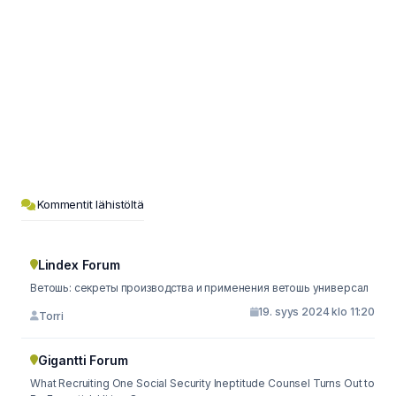
Kommentit lähistöltä
Lindex Forum
Ветошь: секреты производства и применения ветошь универсал
19. syys 2024 klo 11:20
Torri
Gigantti Forum
What Recruiting One Social Security Ineptitude Counsel Turns Out to