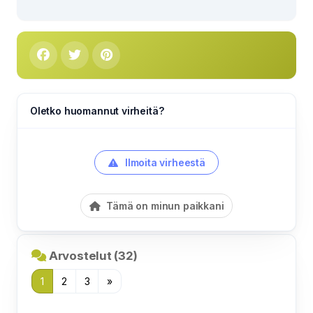
Oletko huomannut virheitä?
Ilmoita virheestä
Tämä on minun paikkani
Arvostelut (32)
1
2
3
»