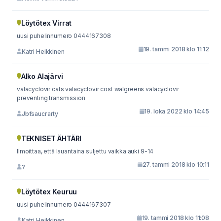
Löytötex Virrat
uusi puhelinnumero 0444167308
19. tammi 2018 klo 11:12
Katri Heikkinen
Alko Alajärvi
valacyclovir cats valacyclovir cost walgreens valacyclovir
preventing transmission
19. loka 2022 klo 14:45
Jbfsaucrarty
TEKNISET ÄHTÄRI
Ilmoittaa, että lauantaina suljettu vaikka auki 9-14
27. tammi 2018 klo 10:11
?
Löytötex Keuruu
uusi puhelinnumero 0444167307
19. tammi 2018 klo 11:08
Katri Heikkinen