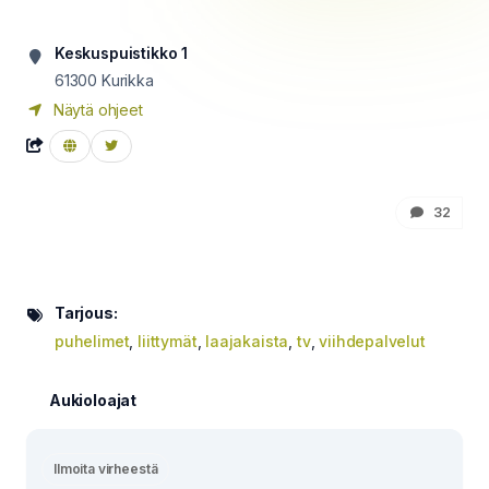
Keskuspuistikko 1
61300
Kurikka
Näytä ohjeet
32
Tarjous:
puhelimet
,
liittymät
,
laajakaista
,
tv
,
viihdepalvelut
Aukioloajat
Ilmoita virheestä