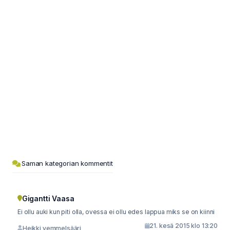
Saman kategorian kommentit
Gigantti Vaasa
Ei ollu auki kun piti olla, ovessa ei ollu edes lappua miks se on kiinni
21. kesä 2015 klo 13:20
Heikki vemmelsääri