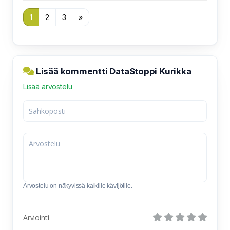
1
2
3
»
Lisää kommentti DataStoppi Kurikka
Lisää arvostelu
Arvostelu on näkyvissä kaikille kävijöille.
Arviointi