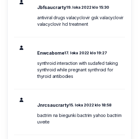
Jbfsaucrarty
19. loka 2022 klo 15:30
antiviral drugs valacyclovir gsk valacyclovir
valacyclovir hcl treatment
Enwcabome
17. loka 2022 klo 19:27
synthroid interaction with sudafed taking
synthroid while pregnant synthroid for
thyroid antibodies
Jnrcsaucrarty
15. loka 2022 klo 18:58
bactrim na biegunki bactrim yahoo bactrim
uveite