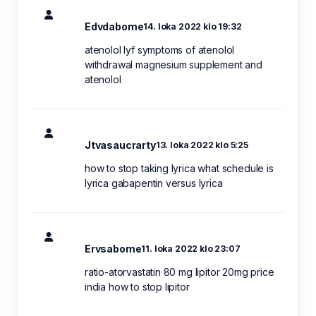
Edvdabome
14. loka 2022 klo 19:32
atenolol lyf symptoms of atenolol
withdrawal magnesium supplement and
atenolol
Jtvasaucrarty
13. loka 2022 klo 5:25
how to stop taking lyrica what schedule is
lyrica gabapentin versus lyrica
Ervsabome
11. loka 2022 klo 23:07
ratio-atorvastatin 80 mg lipitor 20mg price
india how to stop lipitor