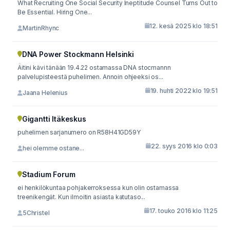
What Recruiting One Social Security Ineptitude Counsel Turns Out to
Be Essential. Hiring One...
12. kesä 2025 klo 18:51
MartinRhync
DNA Power Stockmann Helsinki
Äitini kävi tänään 19.4.22 ostamassa DNA stocmannn
palvelupisteestä puhelimen. Annoin ohjeeksi os...
19. huhti 2022 klo 19:51
Jaana Helenius
Gigantti Itäkeskus
puhelimen sarjanumero on R58H41GD59Y
22. syys 2016 klo 0:03
hei olemme ostane...
Stadium Forum
ei henkilökuntaa pohjakerroksessa kun olin ostamassa
treenikengät. Kun ilmoitin asiasta katutaso...
17. touko 2016 klo 11:25
5Christel