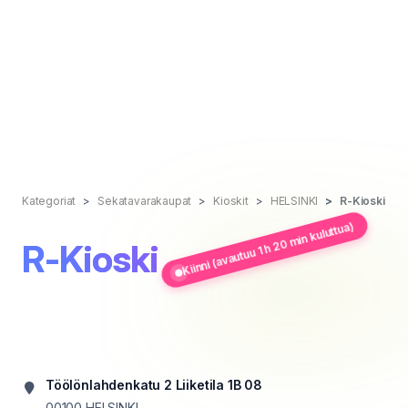
Kategoriat
Sekatavarakaupat
Kioskit
HELSINKI
R-Kioski
Kiinni (avautuu 1 h 20 min kuluttua)
R-Kioski
Töölönlahdenkatu 2 Liiketila 1B 08
00100
HELSINKI