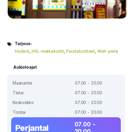
Tarjous:
Hodarit
,
HSL-matkakortit
,
Paistotuotteet
,
Wolt-piste
Aukioloajat
Maanantai
07.00 - 20.00
Tiistai
07.00 - 20.00
Keskiviikko
07.00 - 20.00
Torstai
07.00 - 20.00
07.00 -
Perjantai
20.00