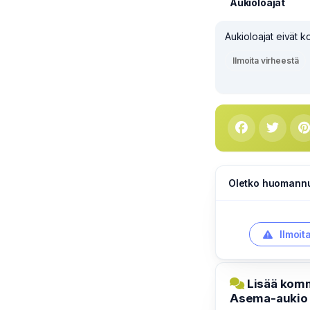
Aukioloajat
Aukioloajat eivät 
Ilmoita virheestä
Oletko huomannut
Ilmoit
Lisää komm
Asema-aukio