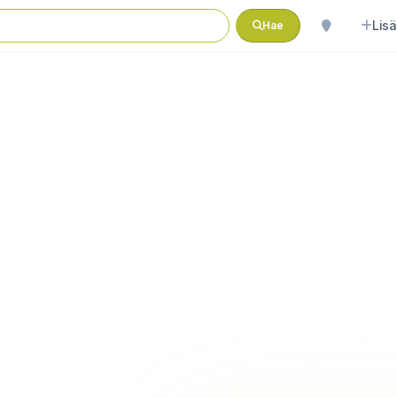
Lisä
Hae