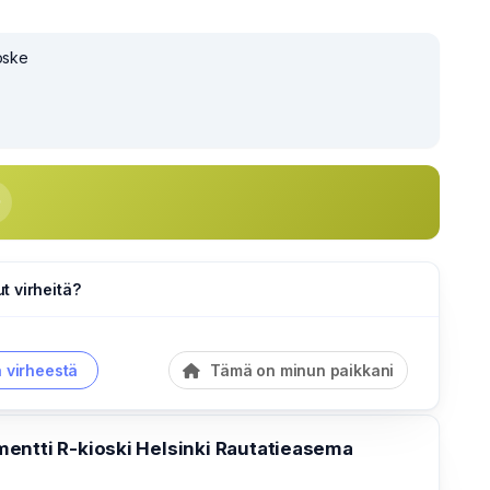
koske
 virheitä?
a virheestä
Tämä on minun paikkani
entti R-kioski Helsinki Rautatieasema