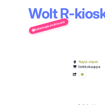
Wolt R-kios
Aukioloajat eivät koske
Näytä ohjeet
Verkkokauppa