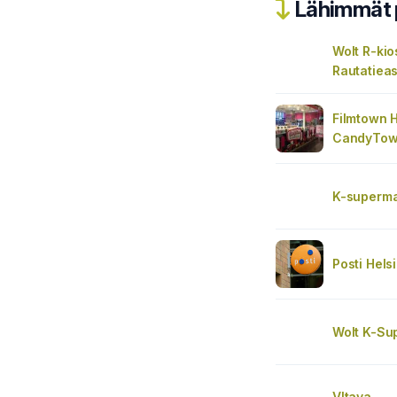
Lähimmät 
Wolt R-kio
Rautatieas
Filmtown 
CandyTo
K-superma
Posti Helsi
Wolt K-Sup
Vltava