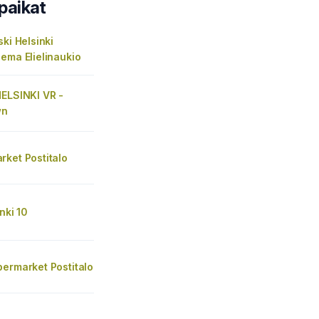
paikat
ski Helsinki
ema Elielinaukio
HELSINKI VR -
wn
rket Postitalo
nki 10
ermarket Postitalo