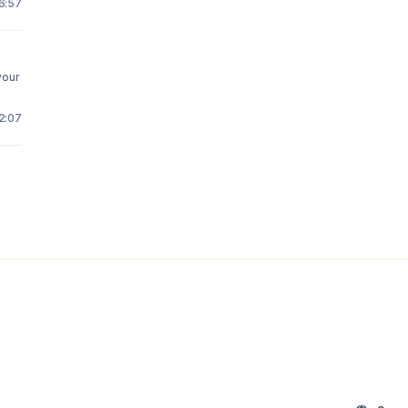
16:57
your
22:07