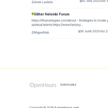
15. loka 2022 klo 
Anne Lautiola
Glitter Helsinki Forum
https://9humantypes.com/about - Strategies to locate 
spiritual talents https://www.fantasy...
10. huhti 2025 klo 
MiguelNab
Aukioloaika
Copyright © 2026
fi.openhours.com