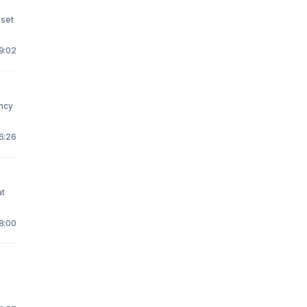
kset
9:02
ancy
16:26
at
 8:00