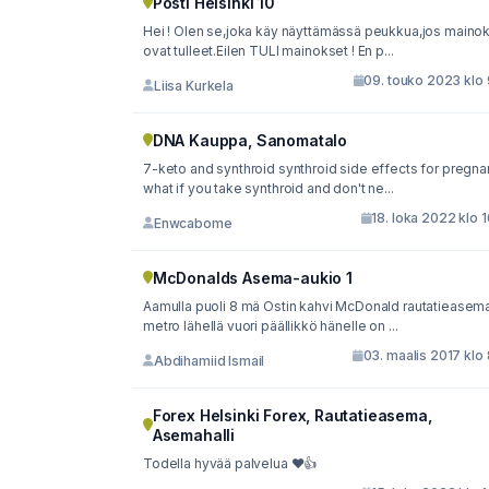
Posti Helsinki 10
Hei ! Olen se,joka käy näyttämässä peukkua,jos maino
ovat tulleet.Eilen TULI mainokset ! En p...
09. touko 2023 klo 
Liisa Kurkela
DNA Kauppa, Sanomatalo
7-keto and synthroid synthroid side effects for pregn
what if you take synthroid and don't ne...
18. loka 2022 klo 
Enwcabome
McDonalds Asema-aukio 1
Aamulla puoli 8 mä Ostin kahvi McDonald rautatieasem
metro lähellä vuori päällikkö hänelle on ...
03. maalis 2017 klo
Abdihamiid Ismail
Forex Helsinki Forex, Rautatieasema,
Asemahalli
Todella hyvää palvelua ❤👍