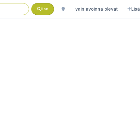
vain avoinna olevat
Lisä
Hae