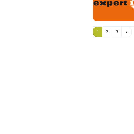
1
2
3
»