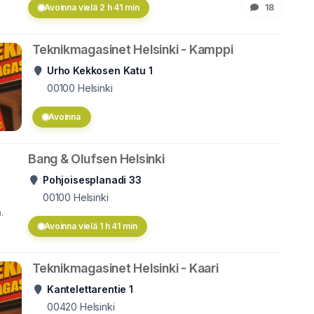
Avoinna vielä 2 h 41 min
18
Teknikmagasinet Helsinki - Kamppi
Urho Kekkosen Katu 1
00100
Helsinki
Avoinna
Bang & Olufsen Helsinki
Pohjoisesplanadi 33
00100
Helsinki
.
Avoinna vielä 1 h 41 min
Teknikmagasinet Helsinki - Kaari
Kantelettarentie 1
00420
Helsinki