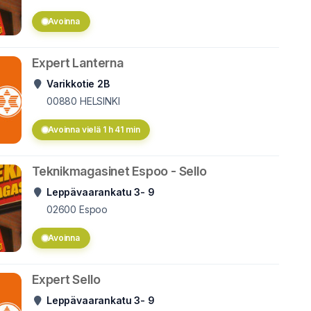
Avoinna
Expert Lanterna
Varikkotie 2B
00880
HELSINKI
Avoinna vielä 1 h 41 min
Teknikmagasinet Espoo - Sello
Leppävaarankatu 3- 9
02600
Espoo
Avoinna
Expert Sello
Leppävaarankatu 3- 9