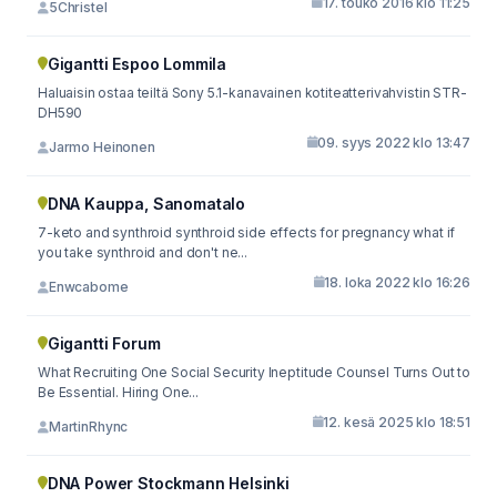
17. touko 2016 klo 11:25
5Christel
Gigantti Espoo Lommila
Haluaisin ostaa teiltä Sony 5.1-kanavainen kotiteatterivahvistin STR-
DH590
09. syys 2022 klo 13:47
Jarmo Heinonen
DNA Kauppa, Sanomatalo
7-keto and synthroid synthroid side effects for pregnancy what if
you take synthroid and don't ne...
18. loka 2022 klo 16:26
Enwcabome
Gigantti Forum
What Recruiting One Social Security Ineptitude Counsel Turns Out to
Be Essential. Hiring One...
12. kesä 2025 klo 18:51
MartinRhync
DNA Power Stockmann Helsinki