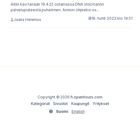
Äitini kävi tänään 19.4.22 ostamassa DNA stocmannn
palvelupisteestä puhelimen. Annoin ohjeeksi os...
19. huhti 2022 klo 19:51
Jaana Helenius
Copyright © 2026
fi.openhours.com
Kategoriat
Sivustot
Kaupungit
Yritykset
Suomi
English