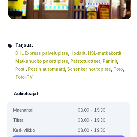
Tarjous:
DHL Express palvelupiste
,
Hodarit
,
HSL-matkakortit
,
Matkahuolto pakettipiste
,
Paistotuotteet
,
Paninit
,
Posti
,
Postin automaatti
,
Schenker noutopiste
,
Toto
,
Toto-TV
Aukioloajat
Maanantai
08.00 - 19.30
Tiistai
08.00 - 19.30
Keskiviikko
08.00 - 19.30