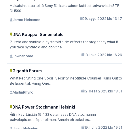
Haluaisin ostaa teiltä Sony 5.1-kanavainen kotiteatterivahvistin STR-
DH590
09. syys 2022 klo 13:47
Jarmo Heinonen
DNA Kauppa, Sanomatalo
7-keto and synthroid synthroid side effects for pregnancy what if
you take synthroid and don't ne...
18. loka 2022 klo 16:26
Enwcabome
Gigantti Forum
What Recruiting One Social Security Ineptitude Counsel Turns Out to
Be Essential. Hiring One...
12. kesä 2025 klo 18:51
MartinRhync
DNA Power Stockmann Helsinki
Äitini kävi tänään 19.4.22 ostamassa DNA stocmannn
palvelupisteestä puhelimen. Annoin ohjeeksi os...
19. huhti 2022 klo 19:51
Jaana Helenius