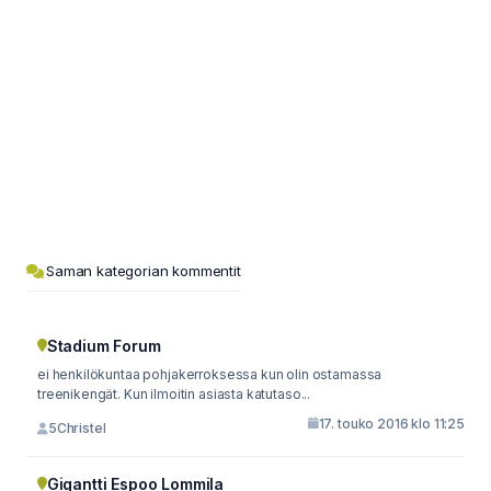
Saman kategorian kommentit
Stadium Forum
ei henkilökuntaa pohjakerroksessa kun olin ostamassa
treenikengät. Kun ilmoitin asiasta katutaso...
17. touko 2016 klo 11:25
5Christel
Gigantti Espoo Lommila